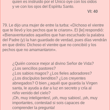
quien es instruido por el Único oye con los oídos
y ve con los ojos del Espíritu Santo.
VI: 40
79. Le dijo una mujer de entre la turba: «Dichoso el vientre
que te llevó y los pechos que te criaron». El [le] respondió:
«Bienaventurados aquellos que han escuchado la palabra
del Padre (y) la han guardado de verdad, pues días vendrán
en que diréis: Dichoso el vientre que no concibió y los
pechos que no amamantaron».
¿Quién conoce mejor al divino Señor de Vida?
¿Los sencillos pastores?
¿Los sabios magos? ¿Los fieles adoradores?
¿Los discípulos benditos? ¿Los creyentes
abnegados? O bien ¿aquél que guarda la Virgen
santa, le ayuda a dar a luz en secreto y cría al
niño venido del cielo?
¡Oh, muy inteligentes!, ¡oh, muy sabios!, ¡oh, muy
importantes, contestad si sois capaces de
comprender la pregunta!