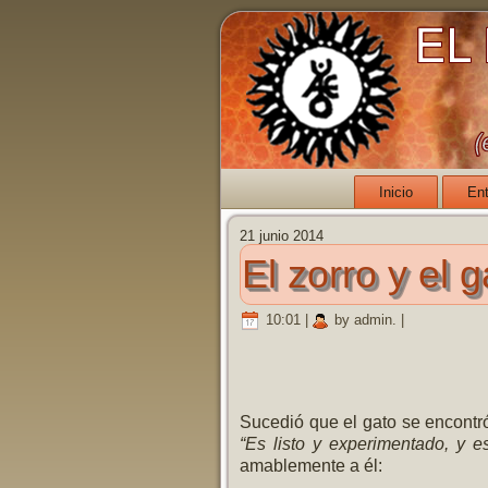
Inicio
En
21 junio 2014
El zorro y el g
10:01
|
by admin.
|
Sucedió que el gato se encontró
“Es listo y experimentado, y 
amablemente a él: