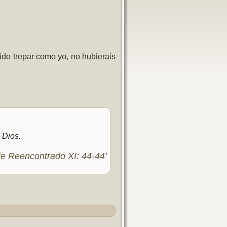
dido trepar como yo, no hubierais
 Dios.
e Reencontrado XI: 44-44’