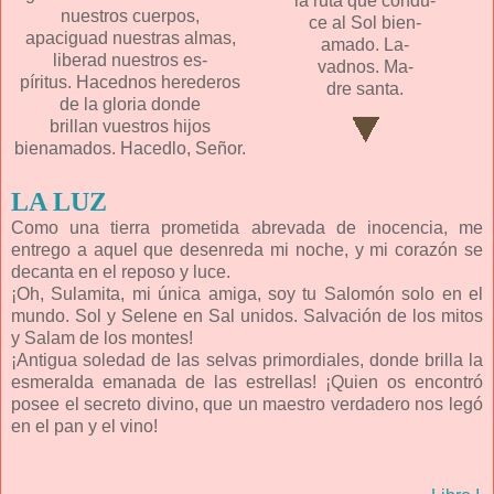
la ruta que condu-
nuestros cuerpos,
ce al Sol bien-
apaciguad nuestras almas,
amado. La-
liberad nuestros es-
vadnos. Ma-
píritus. Hacednos herederos
dre santa.
de la gloria donde
brillan vuestros hijos
bienamados. Hacedlo, Señor.
LA LUZ
Como una tierra prometida abrevada de inocencia, me
entrego a aquel que desenreda mi noche, y mi corazón se
decanta en el reposo y luce.
¡Oh, Sulamita, mi única amiga, soy tu Salomón solo en el
mundo. Sol y Selene en Sal unidos. Salvación de los mitos
y Salam de los montes!
¡Antigua soledad de las selvas primordiales, donde brilla la
esmeralda emanada de las estrellas! ¡Quien os encontró
posee el secreto divino, que un maestro verdadero nos legó
en el pan y el vino!