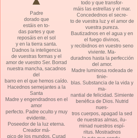
todo y que transfor-
máis las estrellas y el mar.
Padre
Concedednos el secre-
dorado que
to de vuestra luz y el amor de
estáis en to-
vuestra pureza.
das partes y que
Bautizadnos en el agua y en
reposáis en el sol
el fuego divinos,
y en la tierra santa.
y recibidnos en vuestro seno
Dadnos la inteligencia
viviente. Ma-
de vuestras formas y el
duradnos hasta la perfección
amor de vuestro Ser. Borrad
del amor.
nuestra mancha, sacadnos
Madre luminosa rodeada de
del
tinie-
barro en el que hemos caído.
blas. Substancia de la vida y
Hacednos semejantes a la
ma-
Santa
nantial de felicidad. Simiente
Madre y engendradnos en el
benéfica de Dios. Nutrid
amor
nues-
perfecto. Padre oculto y muy
tros cuerpos, apagad la sed
evidente.
de nuestras almas, ilu-
Poseedor de la luz eterna.
minad nuestros espí-
Creador má-
ritus. Mostradnos
gico de los mundos. Curad