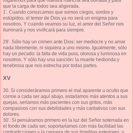
rogaremos para que nuestra mancha sea borrada y para
que la carga de todos sea aligerada.
1'. Cuando conozcamos que somos ciegos, sordos y
estúpidos, el temor de Dios ya no será un enigma para
nosotros. Y cuando veamos su luz, el amor del Señor nos
iluminará y nos vivificará para siempre.
29'. Sólo hay un crimen ante Dios: ser mediocre y no amar
nada libremente, ni siquiera a uno mismo. Igualmente, sólo
hay un pecado: la falta de vida pura, olorosa y luminosa en
nosotros. Y sólo hay una sanción: la muerte hedionda y
tenebrosa que nos estrecha por todas partes.
XV
30. Si consideráramos primero el mal aparente u oculto que
corroe a cada ser aquí abajo, estaríamos más atentos a sus
quejas, seríamos más pacientes con sus gritos, más
compasivos con sus debilidades y más caritativos con sus
dolores.
30'. Si pensáramos primero en la luz del Señor soterrada en
el fondo de cada ser, soportaríamos con más facilidad las
contradicciones y la ceguera de sus tinieblas exteriores, y