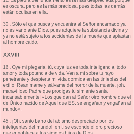
11. La piedra del fundamento es la más despreciada porque
es oscura, pero es la más preciosa, pues todas las demás
están ocultas en ella.
30’. Sólo el que busca y encuentra al Señor encarnado ya
no es vano ante Dios, pues adquiere la substancia divina y
ya no está sujeto a los accidentes de la muerte que aplastan
al hombre caído.
XXVIII
16’. Oye mi plegaria, tú, cuya luz es toda inteligencia, todo
amor y toda potencia de vida. Ven a mí sobre tu rayo
penetrante y despierta mi vida dormida en las tinieblas del
exilio. Reanímame y sálvame del horror de la muerte, ¡oh,
maravilloso Padre que prodigas tu simiente santa
incansablemente! «Los que dan al Señor otro nombre que el
de Único nacido de Aquel que ES, se engañan y engañan al
mundo».
45’. ¡Oh, santo barro del abismo despreciado por los
inteligentes del mundo!, en ti se esconde el oro precioso
que ennoblece a los simples hijos de Dios.