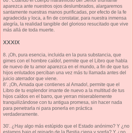
66'. Cuando el cuerpo maravilloso del Señor triunfante
aparezca ante nuestros ojos deslumbrados, alargaremos
santamente nuestras manos purificadas, por efecto de la fe
agradecida y loca, a fin de constatar, para nuestra inmensa
alegría, la realidad tangible del glorioso resucitado que vive
más allá de toda muerte.
XXXIX
8. ¡Oh, pura esencia, incluida en la pura substancia, que
gimes con el hombre caído!, permite que el Libro que habla
de nuevo de tu amor aparezca en el mundo, a fin de que tus
hijos enlutados perciban una vez más tu llamada antes del
juicio aterrador que viene.
8’. ¡Oh, Amada que contienes al Amado!, permite que el
Libro de tu esplendor imante de nuevo a la multitud de tus
hijos caídos en el barro, que yerran miserablemente
tranquilizándose con tu antigua promesa, sin hacer nada
para penetrarla ni para ponerla en práctica
verdaderamente.
30'. ¿Hay algo más estúpido que el Estado anónimo? Y ¿no
estamos bajo el reinado de la Bestia ciega y sorda? Y ¿no