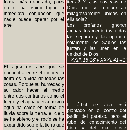
forma más depurada, pues
tierra? Y ¿las dos vías de
en él ha tenido lugar la
Dios no se encuentran
inmediata conjunción que
milagrosamente unidas en
nadie puede operar por el
ella sola?
arte.
Los profanos ignoran
ambas, los medio instruidos
las separan y las oponen;
solamente los Sabios las
juntan y las unen en la
unidad de Dios.
XXIII: 18-18' y XXXI: 41-41'
El agua del aire que se
encuentra entre el cielo y la
tierra es la vida de todas las
cosas. Porque su humedad y
su calor hacen el medio
entre dos contrarios como el
fuego y el agua y esta misma
El árbol de vida está
agua ha caído en forma de
plantado en el centro del
lluvia sobre la tierra, el cielo
jardín del paraíso, pero el
se ha abierto y el rocío se ha
árbol del conocimiento del
expandido sobre la tierra que
bien y del mal crece