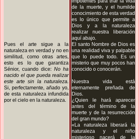
impotentes para triar la vida
de la muerte, y el humilde
conocimiento de esta verdad
es lo único que permite a
Dios y a la naturaleza
realizar nuestra liberación
aquí abajo.
Pues el arte sigue a la
El santo Nombre de Dios es
naturaleza en verdad y no en
una realidad viva y palpable
similitud, como otras artes,
que lo puede todo. Es un
esto es lo que garantiza
misterio que muy pocos han
Sénior, cuando dice:
No ha
conocido o conocerán.
nacido el que pueda realizar
este arte sin la naturaleza.
Nuestra vida está
Si, perfectamente, añado yo,
eternamente preñada de
de esta naturaleza infundida
Dios.
por el cielo en la naturaleza.
¿Quien le hará aparecer
antes del término de la
muerte y de la resurrección
del gran mundo?
«La naturaleza liberará la
naturaleza y el niño
misterioso nacerá de la