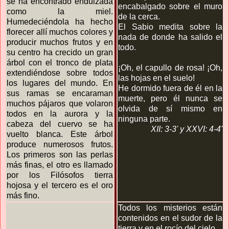
se ha encontrado endulzada
encabalgado sobre el muro
como la miel.
de la cerca.
Humedeciéndola ha hecho
El Sabio medita sobre la
florecer allí muchos colores y
nada de donde ha salido el
producir muchos frutos y en
todo.
su centro ha crecido un gran
árbol con el tronco de plata
¡Oh, el capullo de rosa! ¡Oh,
extendiéndose sobre todos
las hojas en el suelo!
los lugares del mundo. En
He dormido fuera de él en la
sus ramas se encaraman
muerte, pero él nunca se
muchos pájaros que volaron
olvida de sí mismo en
todos en la aurora y la
ninguna parte.
cabeza del cuervo se ha
XII: 3-3' y
XXVI: 4-4'
vuelto blanca. Este árbol
produce numerosos frutos.
Los primeros son las perlas
más finas, el otro es llamado
por los Filósofos tierra
hojosa y el tercero es el oro
más fino.
Todos los misterios están
contenidos en el sudor de la
tierra y en el rocío del cielo.