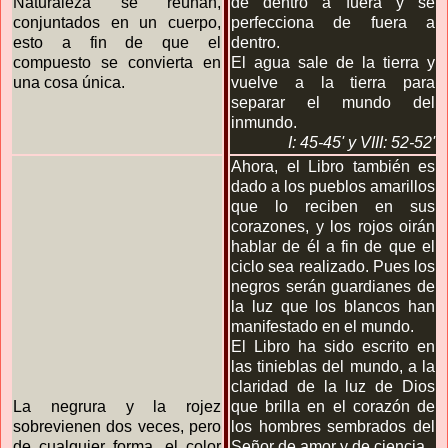
Naturaleza se reúnan,
de dentro a fuera y se
conjuntados en un cuerpo,
perfecciona de fuera a
esto a fin de que el
dentro.
compuesto se convierta en
El agua sale de la tierra y
una cosa única.
vuelve a la tierra para
separar el mundo del
inmundo.
I: 45-45' y VIII: 52-52'
Ahora, el Libro también es
dado a los pueblos amarillos
que lo reciben en sus
corazones, y los rojos oirán
hablar de él a fin de que el
ciclo sea realizado. Pues los
negros serán guardianes de
la luz que los blancos han
manifestado en el mundo.
El Libro ha sido escrito en
las tinieblas del mundo, a la
claridad de la luz de Dios
La negrura y la rojez
que brilla en el corazón de
sobrevienen dos veces, pero
los hombres sembrados del
de cualquier forma, el color
Señor de amor y de ciencia.