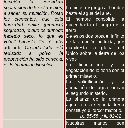
también la verdadera
separación de los elementos,
La mujer disgrega al hombre
a saber, su mutación. Rotad
hasta el agua del aire.
los elementos, que esta
El hombre consolida la
humedad emite (produce)
mujer hasta el fuego de la
sequedad, lo que es húmedo
tierra.
hacedlo seco, lo que es
De estos dos brota el infinito
volátil hacedlo fijo.
Y más
de la creación perfecta, que
adelante:
Cuando todo está
manifiesta la gloria del
reducido a polvo, la
Único sobre la tierra de los
preparación ha sido correcta;
vivos.
es la trituración filosófica.
La licuefacción y la
vegetación de la tierra son el
primer misterio.
La solidificación y la
animación del agua forman
el segundo misterio.
La alianza de la primera
agua con la segunda tierra
constituye el tercer misterio.
IX: 55-55'
y
III: 82-82'
Nuestras manos son