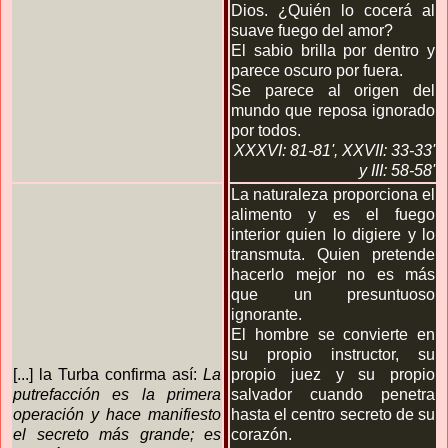
Dios. ¿Quién lo cocerá al
suave fuego del amor?
El sabio brilla por dentro y
parece oscuro por fuera.
Se parece al origen del
mundo que reposa ignorado
por todos.
XXXVI: 81-81'
, XXVII: 33-33'
y III: 58-58'
La naturaleza proporciona el
alimento y es el fuego
interior quien lo digiere y lo
transmuta. Quien pretende
hacerlo mejor no es más
que un presuntuoso
ignorante.
El hombre se convierte en
su propio instructor, su
[...] la Turba confirma así:
La
propio juez y su propio
putrefacción es la primera
salvador cuando penetra
operación y hace manifiesto
hasta el centro secreto de su
el secreto más grande; es
corazón.