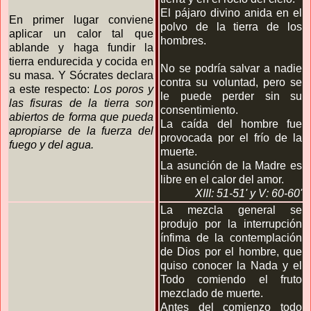
El pájaro divino anida en el
En primer lugar conviene
polvo de la tierra de los
aplicar un calor tal que
hombres.
ablande y haga fundir la
tierra endurecida y cocida en
No se podría salvar a nadie
su masa. Y Sócrates declara
contra su voluntad, pero se
a este respecto:
Los poros y
le puede perder sin su
las fisuras de la tierra son
consentimiento.
abiertos de forma que pueda
La caída del hombre fue
apropiarse de la fuerza del
provocada por el frío de la
fuego y del agua.
muerte.
La asunción de la Madre es
libre en el calor del amor.
XIII: 51-51'
y V: 60-60'
La mezcla general se
produjo por la interrupción
ínfima de la contemplación
de Dios por el hombre, que
quiso conocer la Nada y el
Todo comiendo el fruto
mezclado de muerte.
Antes del comienzo todo