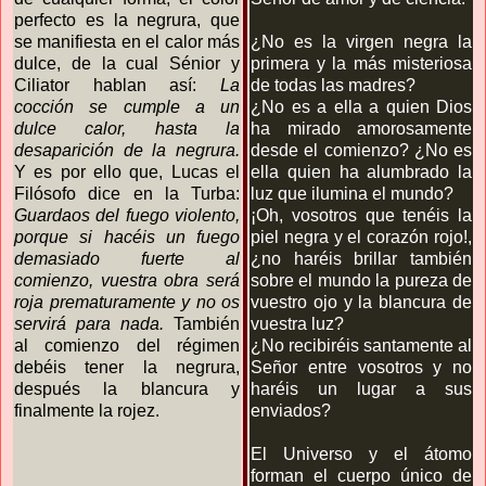
perfecto es la negrura, que
se manifiesta en el calor más
¿No es la virgen negra la
dulce, de la cual Sénior y
primera y la más misteriosa
Ciliator hablan así:
La
de todas las madres?
cocción se cumple a un
¿No es a ella a quien Dios
dulce calor, hasta la
ha mirado amorosamente
desaparición de la negrura.
desde el comienzo? ¿No es
Y es por ello que, Lucas el
ella quien ha alumbrado la
Filósofo dice en la Turba:
luz que ilumina el mundo?
Guardaos del fuego violento,
¡Oh, vosotros que tenéis la
porque si hacéis un fuego
piel negra y el corazón rojo!,
demasiado fuerte al
¿no haréis brillar también
comienzo, vuestra obra será
sobre el mundo la pureza de
roja prematuramente y no os
vuestro ojo y la blancura de
servirá para nada.
También
vuestra luz?
al comienzo del régimen
¿No recibiréis santamente al
debéis tener la negrura,
Señor entre vosotros y no
después la blancura y
haréis un lugar a sus
finalmente la rojez.
enviados?
El Universo y el átomo
forman el cuerpo único de