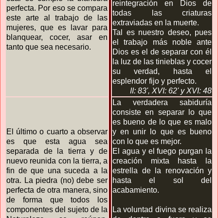
reintegración en Dios de
perfecta. Por eso se compara
todas las criaturas
este arte al trabajo de las
extraviadas en la muerte.
mujeres, que es lavar para
Tal es nuestro deseo, pues
blanquear, cocer, asar en
el trabajo más noble ante
tanto que sea necesario.
Dios es el de separar con él
la luz de las tinieblas y cocer
su verdad, hasta el
esplendor fijo y perfecto.
II: 83',
XVI: 62'
y XVI
: 48
La verdadera sabiduría
consiste en separar lo que
es bueno de lo que es malo
El último o cuarto a observar
y en unir lo que es bueno
es que esta agua sea
con lo que es mejor.
separada de la tierra y de
El agua y el fuego purgan la
nuevo reunida con la tierra, a
creación mixta hasta la
fin de que una suceda a la
estrella de la renovación y
otra. La piedra (no) debe ser
hasta el sol del
perfecta de otra manera, sino
acabamiento.
de forma que todos los
componentes del sujeto de la
La voluntad divina se realiza