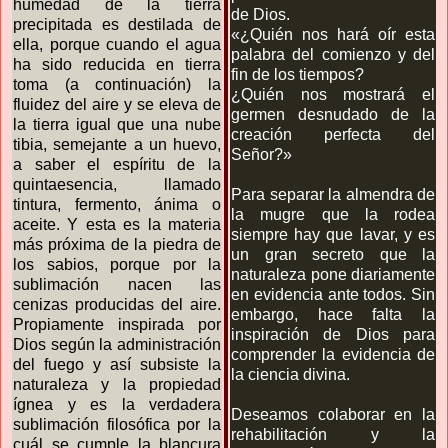
humedad de la tierra
de Dios.
precipitada es destilada de
«¿Quién nos hará oír esta
ella, porque cuando el agua
palabra del comienzo y del
ha sido reducida en tierra
fin de los tiempos?
toma (a continuación) la
¿Quién nos mostrará el
fluidez del aire y se eleva de
germen desnudado de la
la tierra igual que una nube
creación perfecta del
tibia, semejante a un huevo,
Señor?»
a saber el espíritu de la
quintaesencia, llamado
Para separar la almendra de
tintura, fermento, ánima o
la mugre que la rodea
aceite. Y esta es la materia
siempre hay que lavar, y es
más próxima de la piedra de
un gran secreto que la
los sabios, porque por la
naturaleza pone diariamente
sublimación nacen las
en evidencia ante todos. Sin
cenizas producidas del aire.
embargo, hace falta la
Propiamente inspirada por
inspiración de Dios para
Dios según la administración
comprender la evidencia de
del fuego y así subsiste la
la ciencia divina.
naturaleza y la propiedad
ígnea y es la verdadera
Deseamos colaborar en la
sublimación filosófica por la
rehabilitación y la
cuál se cumple la blancura