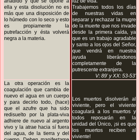
añadido y que se opone a
luz de vida.
ella y esta disolución no es
Trabajemos todos los días
más que una disposición de
de nuestras vidas en
lo húmedo con lo seco y esto
separar y rechazar la mugre
es propiamente la
de la muerte que nos invade
putrefacción y ésta volverá
desde la primera caída, ya
negra a la materia.
que es un trabajo agradable
y santo a los ojos del Señor,
que vendrá en nuestra
ayuda liberándonos
completamente de la
putrescente extranjera.
V: 89'
y XX: 53-53'
La otra operación es la
coagulación que cambia de
nuevo el agua en un cuerpo
Los muertos disolverán al
y para decirlo todo, (hace)
viviente, pero el viviente
que el azufre que ha sido
coagulará a los muertos y
redisuelto por la plata-viva
todos reposarán en la
adhiere de nuevo al argento
unidad del Único, ¡si es que
vivo y la atrae hacia sí fuera
los muertos reciben al
del agua, de la tierra y del
viviente!
cuerpo. Deben manifestarse