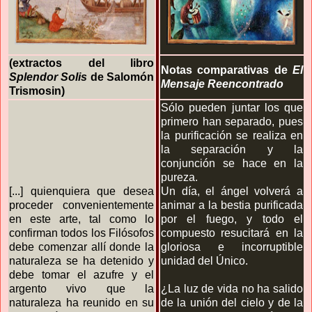
(extractos del libro
Notas comparativas de
El
Splendor Solis
de Salomón
Mensaje Reencontrado
Trismosin)
Sólo pueden juntar los que
primero han separado, pues
la purificación se realiza en
la separación y la
conjunción se hace en la
pureza.
[...] quienquiera que desea
Un día, el ángel volverá a
proceder convenientemente
animar a la bestia purificada
en este arte, tal como lo
por el fuego, y todo el
confirman todos los Filósofos
compuesto resucitará en la
debe comenzar allí donde la
gloriosa e incorruptible
naturaleza se ha detenido y
unidad del Único.
debe tomar el azufre y el
argento vivo que la
¿La luz de vida no ha salido
naturaleza ha reunido en su
de la unión del cielo y de la