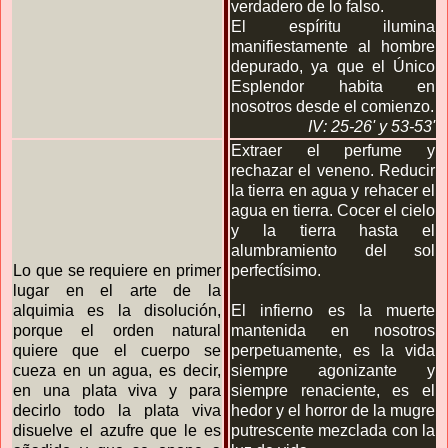
verdadero de lo falso.
El espíritu ilumina
manifiestamente al hombre
depurado, ya que el Único
Esplendor habita en
nosotros desde el comienzo.
IV: 25-26'
y 53-53'
Extraer el perfume y
rechazar el veneno. Reducir
la tierra en agua y rehacer el
agua en tierra. Cocer el cielo
y la tierra hasta el
alumbramiento del sol
Lo que se requiere en primer
perfectísimo.
lugar en el arte de la
alquimia es la disolución,
El infierno es la muerte
porque el orden natural
mantenida en nosotros
quiere que el cuerpo se
perpetuamente, es la vida
cueza en un agua, es decir,
siempre agonizante y
en una plata viva y para
siempre renaciente, es el
decirlo todo la plata viva
hedor y el horror de la mugre
disuelve el azufre que le es
putrescente mezclada con la