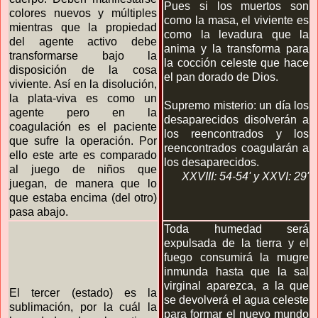
Pues si los muertos son
colores nuevos y múltiples
como la masa, el viviente es
mientras que la propiedad
como la levadura que la
del agente activo debe
anima y la transforma para
transformarse bajo la
la cocción celeste que hace
disposición de la cosa
el pan dorado de Dios.
viviente. Así en la disolución,
la plata-viva es como un
Supremo misterio: un día los
agente pero en la
desaparecidos disolverán a
coagulación es el paciente
los reencontrados y los
que sufre la operación. Por
reencontrados coagularán a
ello este arte es comparado
los desaparecidos.
al juego de niños que
XXVIII: 54-54'
y XXVI: 29'
juegan, de manera que lo
que estaba encima (del otro)
pasa abajo.
Toda humedad será
expulsada de la tierra y el
fuego consumirá la mugre
inmunda hasta que la sal
virginal aparezca, a la que
El tercer (estado) es la
se devolverá el agua celeste
sublimación, por la cuál la
para formar el nuevo mundo